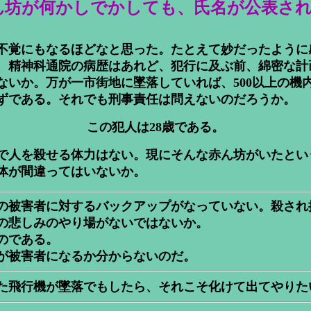
ん坊が何かしでかしても、氏名が公表さ
不覚にもなるほどなと思った。たとえて妙だったように
、精神科通院の病歴はあれど、犯行に及ぶ前、綿密な計
ないか。万が一市街地に墜落していれば、500以上の機
ずである。それでも刑事責任は問えないのだろうか。
この犯人は28歳である。
で人を殺せる体力はない。現にそんな赤ん坊がいたとい
体が間違ってはいないか。
の被害者に対するバックアップがなっていない。殺され
の悲しみのやり場がないではないか。
のである。
が被害者になるか分からないのだ。
た飛行機が墜落でもしたら、それこそ化けて出てやりた