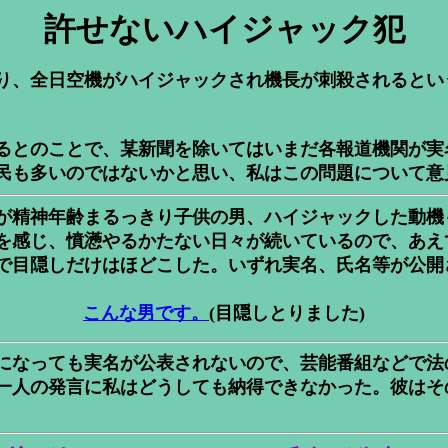
許せないハイジャック犯
り、全日空機がハイジャックされ機長が刺殺されるとい
るとのことで、某新聞を除いてはいまだ各報道機関が実
民も多いのではないかと思い、私はこの問題について意
だが精神年齢まるっきり子供の男、ハイジャックした動
を感じ、憤懣やるかたない日々が続いているので、あえ
で目隠しだけはほどこした。いずれ実名、氏名等が公開
こんな男です。
(目隠しとりました)
になっても実名が公表されないので、芸能番組などで法
一人の発言に私はどうしても納得できなかった。彼はその