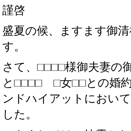
謹啓
盛夏の候、ますます御清
す。
さて、□□□□様御夫妻の御
と□□□□ □女□□との
ンドハイアットにおいて
した。