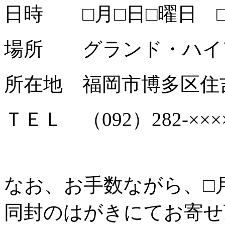
日時 □月□日□曜日 
場所 グランド・ハイア
所在地 福岡市博多区住吉1
ＴＥＬ （092）282-×××
なお、お手数ながら、□
同封のはがきにてお寄せ